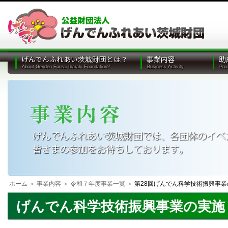
げんでんふれあい茨城財団とは？
事業内容
助
ホーム
＞
事業内容
＞
令和７年度事業一覧
＞
第28回げんでん科学技術振興事
げんでん科学技術振興事業の実施